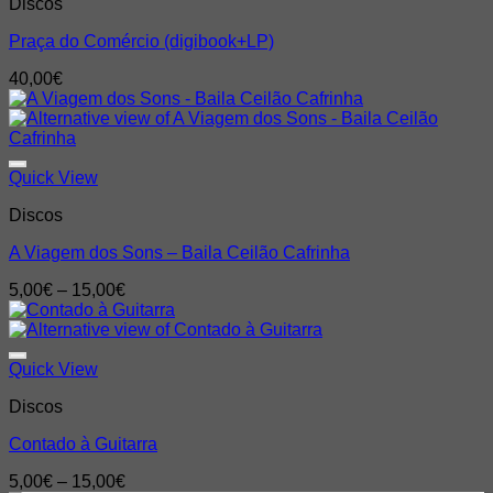
Discos
Praça do Comércio (digibook+LP)
40,00
€
Quick View
Discos
A Viagem dos Sons – Baila Ceilão Cafrinha
Price
5,00
€
–
15,00
€
range:
5,00€
through
15,00€
Quick View
Discos
Contado à Guitarra
Price
5,00
€
–
15,00
€