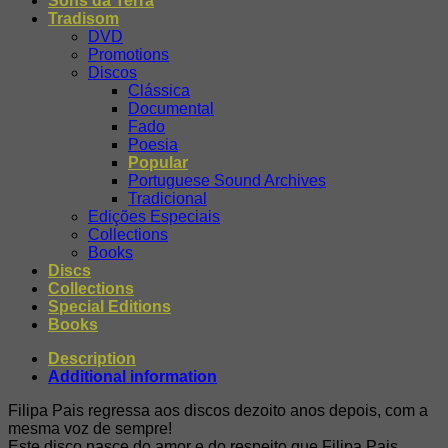
Sons da Terra
quantity
Tradisom
DVD
Promotions
Discos
Clássica
Documental
Fado
Poesia
Popular
Portuguese Sound Archives
Tradicional
Edições Especiais
Collections
Books
Discs
Collections
Special Editions
Books
Description
Additional information
Filipa Pais regressa aos discos dezoito anos depois, com a
mesma voz de sempre!
Este disco nasce do amor e do respeito que Filipa Pais