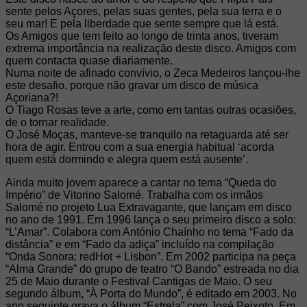
sente pelos Açores, pelas suas gentes, pela sua terra e o
seu mar! E pela liberdade que sente sempre que lá está.
Os Amigos que tem feito ao longo de trinta anos, tiveram
extrema importância na realização deste disco. Amigos com
quem contacta quase diariamente.
Numa noite de afinado convívio, o Zeca Medeiros lançou-lhe
este desafio, porque não gravar um disco de música
Açoriana?!
O Tiago Rosas teve a arte, como em tantas outras ocasiões,
de o tornar realidade.
O José Moças, manteve-se tranquilo na retaguarda até ser
hora de agir. Entrou com a sua energia habitual ‘acorda
quem está dormindo e alegra quem está ausente’.
Ainda muito jovem aparece a cantar no tema “Queda do
Império” de Vitorino Salomé. Trabalha com os irmãos
Salomé no projeto Lua Extravagante, que lançam em disco
no ano de 1991. Em 1996 lança o seu primeiro disco a solo:
“L’Amar”. Colabora com António Chaínho no tema “Fado da
distância” e em “Fado da adiça” incluído na compilação
“Onda Sonora: redHot + Lisbon”. Em 2002 participa na peça
“Alma Grande” do grupo de teatro “O Bando” estreada no dia
25 de Maio durante o Festival Cantigas de Maio. O seu
segundo álbum, “À Porta do Mundo”, é editado em 2003. No
ano seguinte grava o álbum “Estrela” com José Peixoto. Em