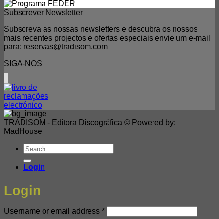
range:
5,00€
Subscrever Newsletter
through
Subscreva as nossas newsletters e descubra os nossos
15,00€
mais recentes projectos e ofertas especiais envie um e-mail
para: reservas@tradisom.com
SIGA-NOS
TRADISOM - Editora Discográfica © Powered by:
MadHouse
Search
for:
Login
Login
Required
Username or email address
*