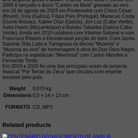
2005 é lançado o disco “Cantos na Maré” gravado ao vivo
em 16 de agosto de 2003 em Pontevedra com Chico César
(Brasil), Uxía (Galiza), Filipa Pais (Portugal), Manecas Costa
(Guiné-Bissau), Xabier Díaz (Galiza), Jon Luz (Cabo Verde),
Astra Harris (Moçambique) e Batuko Tabanka (Galiza-Cabo
Verde). Ainda em 2010 colabora com Vitorino Salomé e com
Francisco Ribeiro e DesiderataA junção do bem. Com Janita
Salomé, Rita Lobo e Yamigrava os discos “Muxima” e
“Muxima ao vivo” de homenagem à obra do Duo Ouro Negro.
Participa no espetáculo “Memorial” com Carlos Mendes e
Fernando Tordo.
Em 2019 e 2020 foi uma das principais vozes do projecto
musical “Por Terras do Zeca” que circulou com enorme
sucesso pelo país.
Weight
0,070 kg
Dimensions
0,5 × 14 × 13 cm
FORMATO
CD, MP3
Related products