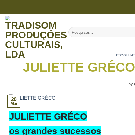
Skip
to
content
Pesquisar
por:
ESCOLHAS
JULIETTE GRÉCO 
PO
20
Mai
JULIETTE GRÉCO
os grandes sucessos