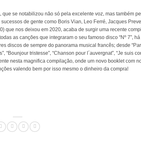
que se notabilizou não só pela excelente voz, mas também pe
e sucessos de gente como Boris Vian, Leo Ferré, Jacques Preve
020) que nos deixou em 2020, acaba de surgir uma recente comp
s todas as canções que integraram o seu famoso disco “Nº 7”, h
es discos de sempre do panorama musical francês; desde “Paris
is”, “Bounjour tristesse”, “Chanson pour l´auvergnat”, “Je suis 
ente nesta magnifica compilação, onde um novo booklet com no
nções valendo bem por isso mesmo o dinheiro da compra!