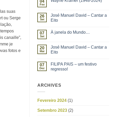
Wayne Kramer (1948-2024)
04
Fev
las suas
José Manuel David – Cantar a
26
rt ou Serge
Set
Eito
ilação,
á tempos
À janela do Mundo…
07
Set
 canaille”,
comme je
José Manuel David – Cantar a
20
vas fotos e
Mai
Eito
FILIPA PAIS – um festivo
07
Dez
regresso!
ARCHIVES
Fevereiro 2024
(1)
Setembro 2023
(2)