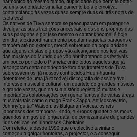
harmónico ao mesmo tempo, duplicidade que permite obter-
se uma sonoridade simultaneamente bela e emotiva,
contemplando às vezes quase sempre duas ou três notas de
cada vez!
Os nativos de Tuva sempre se preocuparam em proteger e
divulgar as suas tradições ancestrais e os sons próprios das
suas paragens e por isso mesmo o cantar khoomei é hoje
em dia já extraordinariamente popular naquelas paragens e
também até no exterior, mercê sobretudo da popularidade
que alguns artistas e grupos vão alcançando nos festivais
das musicas do Mundo que vão abrilhantando os festivais
um pouco por todo o Planeta; entre todos aqueles que já
alcançaram certa notoriedade fora das fronteiras de Tuva
sobressaem os já nossos conhecidos Huun-huur-tu
detentores de uma já razoável discografia de assinalável
interesse musical e cultural, um quarteto de grandes músicos
e grande vozes, que na sua história regista já muitas e
importantes colaborações com gente famosa de várias áreas
musicais tais como o mago Frank Zappa, Art Moscow trio,
Johnny”guitar” Watson, as Bulgarian Voices, os reis
japoneses dos tambores- Kodo, o Kronos quartet e os meus
queridos amigos de longa data, de comezainas e de grandes
lides etílicas- os irlandeses Chieftains.
Com efeito, já desde 1990 que o colectivo tuviniano
começou a galgar fronteiras, a projectar, e a conseguir