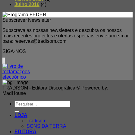
Julho 2016
(4)
Subscrever Newsletter
Subscreva as nossas newsletters e descubra os nossos
mais recentes projectos e ofertas especiais envie um e-mail
para: reservas@tradisom.com
SIGA-NOS
TRADISOM - Editora Discográfica © Powered by:
MadHouse
Pesquisar
por:
LOJA
Tradisom
SONS DA TERRA
EDITORA