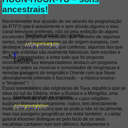
Carrinho /
0,00
€
0
ancestrais!
Recentemente tive ocasião de ver através da programação
da RTP2, que é actualmente e sem dúvida alguma o meu
canal televisivo preferido, não só pela exibição de alguns
Nenhum produto no carrinho.
excelentes programas musicais, quer também de algumas
series, nestas especialmente as de origem europeia, com
Voltar para a loja
destaque para as nórdicas, que confesso, algumas das que
têm sido exibidas são realmente fabulosas, bem escritas e
0
melhor interpretadas; e entre tudo que foi proposto
Carrinho
recentemente aos telespectadores destaco um programa
especial sobre as musicas e sonoridades de longínquas e
remotas paragens do enigmático Oriente com que fiquei
absolutamente siderado e fascinado – a música tuvana–
o “khoomei” !
Essas sonoridades são originárias de Tuva, republica que se
situa no sul da Sibéria, entre a Russia e a Mongólia, uma
Nenhum produto no carrinho.
terra bem remota e de difícil acesso e cujas religiões–
budismo tibetano e xamanismo nativo, tem directamente
Voltar para a loja
muito a ver com a musica que se pratica não só localmente,
mas nas paragens geográficas em redor também; o cantar
gutural khoomei distingue-se pelo facto de os seus
vocalistas cantarem num tom difónico, fundamental e