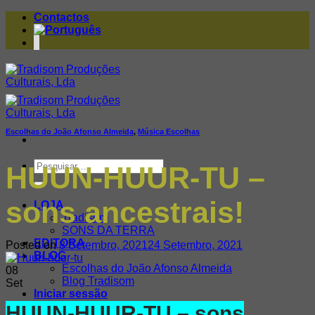
Skip
Contactos
to
content
Escolhas do João Afonso Almeida
,
Música Escolhas
Pesquisar
HUUN-HUUR-TU –
por:
sons ancestrais!
LOJA
Tradisom
SONS DA TERRA
EDITORA
Posted on
8 Setembro, 2021
24 Setembro, 2021
BLOG
Escolhas do João Afonso Almeida
08
Blog Tradisom
Set
Iniciar sessão
HUUN-HUUR-TU – sons