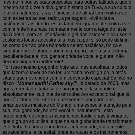
mesmo impor, as suas propostas para outras latitudes, que o
mesmo será dizer a divulgar a historia de Tuva, a sua cultura
e a sua natureza, raras e únicas, que afinal tem muito a ver
com as terras ao seu redor, a paisagem, vivências e
histórias locais, tendo estas também igualmente muito a ver
com a mãe Natureza nomeadamente com a taiga do leste
da Sibéria, com as infindáveis e gélidas estepes e os usos e
costumes locais ancestrais; a musica por si só pode definir-
se como de tradições nómadas centro asiáticas, única e
singular que, e falando por mim próprio, face à sua extrema
peculiariedade e invulgar sonoridade vocal e gutural não
deixam ninguém indiferente!
Por isso mesmo proponho hoje aqui nas escolhas, a todos
que fazem o favor de me ler, um trabalho do grupo já atrás
citado que nos chega com um convidado especial Sainko no
disco
“Mother earth! Father sky!”
, já datado de 2008, mas
agora reeditado; trata-se de um projecto fascinante e
absolutamente sublime de um colectivo excepcional que já
por cá actuou em Sines e que merece, por parte dos
amantes das músicas do Mundo, uma especial atenção pela
sua invulgaridade, beleza vocal e instrumental, esta
proveniente dos vários instrumentos tradicionais tuvinianos
que o grupo só utiliza, e que na sua globalidade transformam
este trabalho numa obra de rara intensidade, vocalmente
estratosférica e celestial, onde as vozes e os instrumentos