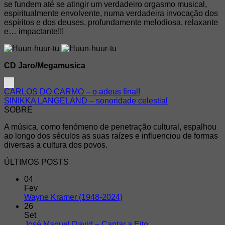
se fundem até se atingir um verdadeiro orgasmo musical,
espiritualmente envolvente, numa verdadeira invocação dos
espíritos e dos deuses, profundamente melodiosa, relaxante
e… impactante!!!
CD Jaro/Megamusica
CARLOS DO CARMO – o adeus final!
SINIKKA LANGELAND – sonoridade celestial
SOBRE
A música, como fenómeno de penetração cultural, espalhou
ao longo dos séculos as suas raízes e influenciou de formas
diversas a cultura dos povos.
ÚLTIMOS POSTS
04
Fev
Wayne Kramer (1948-2024)
26
Set
José Manuel David – Cantar a Eito