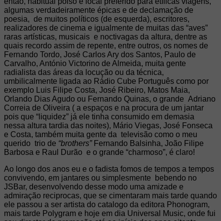
então, habitual poiso e local preferido para etílicas viagens,
algumas verdadeiramente épicas e de declamação de
poesia, de muitos políticos (de esquerda), escritores,
realizadores de cinema e igualmente de muitas das “aves”
raras artísticas, musicais e noctivagas da altura, dentre as
quais recordo assim de repente, entre outros, os nomes de
Fernando Tordo, José Carlos Ary dos Santos, Paulo de
Carvalho, António Victorino de Almeida, muita gente
radialista das áreas da locução ou da técnica,
umbilicalmente ligada ao Rádio Cube Português como por
exemplo Luis Filipe Costa, José Ribeiro, Matos Maia,
Orlando Dias Agudo ou Fernando Quinas, o grande Adriano
Correia de Oliveira ( a espaços e na procura de um jantar
pois que “liquidez” já ele tinha consumido em demasia
nessa altura tardia das noites), Mário Viegas, José Fonseca
e Costa, também muita gente da televisão como o meu
querido trio de
“brothers”
Fernando Balsinha, João Filipe
Barbosa e Raul Durão e o grande “charmoso”, é claro!
Ao longo dos anos eu e o fadista fomos de tempos a tempos
convivendo, em jantares ou simplesmente bebendo no
JSBar, desenvolvendo desse modo uma amizade e
admiração reciprocas, que se cimentaram mais tarde quando
ele passou a ser artista do catalogo da editora Phonogram,
mais tarde Polygram e hoje em dia Universal Music, onde fui