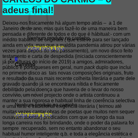
Carrinho /
0,00
€
0
adeus final!
Deixou-nos fisicamente há algum tempo atrás – a 1 de
Janeiro deste ano, mas quis fazê-lo de uma maneira bem
pensada e diferente de todos e do que é hábitual:- com um
Nenhum produto no carrinho.
inédito trabalho de originais ( que esteve para ser lançado
ainda em vida, mas que a maldita pandemia atirou por várias
Voltar para a loja
vezes para depois do seu passamento), um novo disco feito
testamento e carta de despedida (iniciada conscientemente
0
já por alturas do início de 2019) a amigos, admiradores,
Carrinho
público e portugueses em geral, num
pack
duplo que inclui
no primeiro disco as tais novas composições originais, fruto
e resultado da sua mais recente colheita literária e parte dele
gravado quando já se encontrava nítida e fisicamente
debilitado pela doença que haveria de o levar do nosso
convívio, um novel projecto onde o artista continuou a
manter a sua rigorosa e habitual linha de coerência selectiva
Nenhum produto no carrinho.
e uma forte e tradicional exigência literária ( teimou até
muitas vezes cantar obras de poetas que muitos nem sequer
Voltar para a loja
ousavam abordar) predicados com que ao longo da sua
longa carreira nos foi brindando, onde o poder da palavra foi
sempre recuperado, sem no entanto abandonar o seu
habitual humor inteligente q.b. e toda a elegância estética e