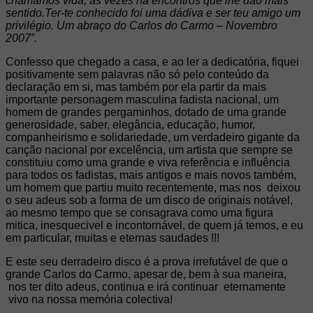
chamamos vida, às vezes há encontros que lhe dão mais
sentido.Ter-te conhecido foi uma dádiva e ser teu amigo um
privilégio. Um abraço do Carlos do Carmo – Novembro
2007”.
Confesso que chegado a casa, e ao ler a dedicatória, fiquei
positivamente sem palavras não só pelo conteúdo da
declaração em si, mas também por ela partir da mais
importante personagem masculina fadista nacional, um
homem de grandes pergaminhos, dotado de uma grande
generosidade, saber, elegância, educação, humor,
companheirismo e solidariedade, um verdadeiro gigante da
canção nacional por excelência, um artista que sempre se
constituiu como uma grande e viva referência e influência
para todos os fadistas, mais antigos e mais novos também,
um homem que partiu muito recentemente, mas nos deixou
o seu adeus sob a forma de um disco de originais notável,
ao mesmo tempo que se consagrava como uma figura
mitica, inesquecivel e incontornável, de quem já temos, e eu
em particular, muitas e eternas saudades !!!
E este seu derradeiro disco é a prova irrefutável de que o
grande Carlos do Carmo, apesar de, bem à sua maneira,
nos ter dito adeus, continua e irá continuar eternamente
vivo na nossa memória colectiva!