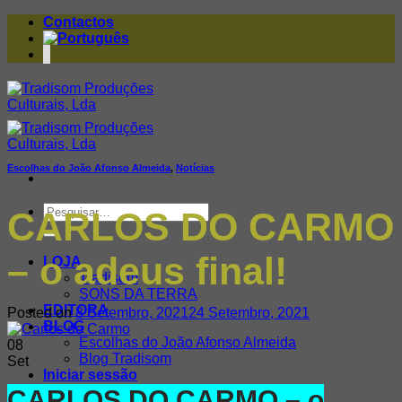
Skip
Contactos
to
content
Escolhas do João Afonso Almeida
,
Notícias
Pesquisar
CARLOS DO CARMO
por:
– o adeus final!
LOJA
Tradisom
SONS DA TERRA
EDITORA
Posted on
8 Setembro, 2021
24 Setembro, 2021
BLOG
Escolhas do João Afonso Almeida
08
Blog Tradisom
Set
Iniciar sessão
CARLOS DO CARMO – o