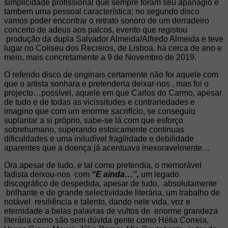
simplicidade profissional que sempre foram seu apanágio e
tambem uma pessoal característica; no segundo disco
vamos poder encontrar o retrato sonoro de um derradeiro
concerto de adeus aos palcos, evento que registou
produção da dupla Salvador Almeida/Alfredo Almeida e teve
lugar no Coliseu dos Recreios, de Lisboa, há cerca de ano e
meio, mais concretamente a 9 de Novembro de 2019.
O referido disco de originais certamente não foi aquele com
que o artista sonhara e pretenderia deixar-nos , mas foi o
projecto…possível, aquele em que Carlos do Carmo, apesar
de tudo e de todas as vicissitudes e contrariedades e
imagino que com um enorme sacrifício, se conseguiu
suplantar a si próprio, sabe-se lá com que esforço
sobrehumano, superando estoicamente contínuas
dificuldades e uma iniludível fragilidade e debilidade
aparentes que a doença já acentuava inexoravelmente…
Ora apesar de tudo, e tal como pretendia, o memorável
fadista deixou-nos com
“E ainda…”,
um legado
discográfico de despedida, apesar de tudo, absolutamente
brilhante e de grande selectividade literária, um trabalho de
notável resiliência e talento, dando nele vida, voz e
eternidade a belas palavras de vultos de enorme grandeza
literária como são sem dúvida gente como Hélia Correia,