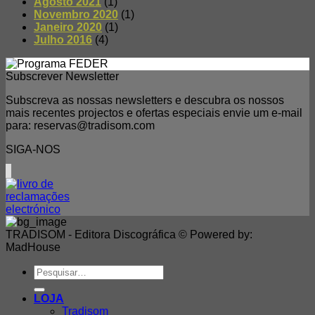
Agosto 2021
(1)
Novembro 2020
(1)
Janeiro 2020
(1)
Julho 2016
(4)
Subscrever Newsletter
Subscreva as nossas newsletters e descubra os nossos
mais recentes projectos e ofertas especiais envie um e-mail
para: reservas@tradisom.com
SIGA-NOS
TRADISOM - Editora Discográfica © Powered by:
MadHouse
Pesquisar
por:
LOJA
Tradisom