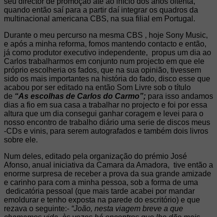
seu director de promoção até ao início dos anos oitenta,
quando então saí para a partir daí integrar os quadros da
multinacional americana CBS, na sua filial em Portugal.
Durante o meu percurso na mesma CBS , hoje Sony Music,
e após a minha reforma, fomos mantendo contacto e então,
já como produtor executivo independente, propus um dia ao
Carlos trabalharmos em conjunto num projecto em que ele
próprio escolheria os fados, que na sua opinião, tivessem
sido os mais importantes na história do fado, disco esse que
acabou por ser editado na então Som Livre sob o título
de
“As escolhas de
Carlos do Carmo”;
para isso andamos
dias a fio em sua casa a trabalhar no projecto e foi por essa
altura que um dia consegui ganhar coragem e levei para o
nosso encontro de trabalho diário uma serie de discos meus
-CDs e vinis, para serem autografados e também dois livros
sobre ele.
Num deles, editado pela organização do prémio José
Afonso, anual iniciativa da Camara da Amadora, tive então a
enorme surpresa de receber a prova da sua grande amizade
e carinho para com a minha pessoa, sob a forma de uma
dedicatória pessoal (que mais tarde acabei por mandar
emoldurar e tenho exposta na parede do escritório) e que
rezava o seguinte:-
“João, nesta viagem breve a que