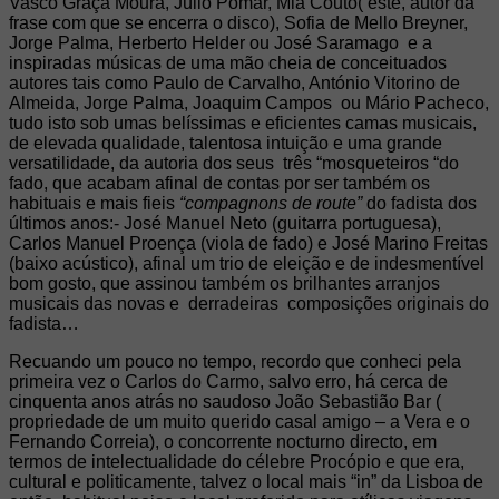
Vasco Graça Moura, Júlio Pomar, Mia Couto( este, autor da
frase com que se encerra o disco), Sofia de Mello Breyner,
Jorge Palma, Herberto Helder ou José Saramago e a
inspiradas músicas de uma mão cheia de conceituados
autores tais como Paulo de Carvalho, António Vitorino de
Almeida, Jorge Palma, Joaquim Campos ou Mário Pacheco,
tudo isto sob umas belíssimas e eficientes camas musicais,
de elevada qualidade, talentosa intuição e uma grande
versatilidade, da autoria dos seus três “mosqueteiros “do
fado, que acabam afinal de contas por ser também os
habituais e mais fieis
“compagnons de route”
do fadista dos
últimos anos:- José Manuel Neto (guitarra portuguesa),
Carlos Manuel Proença (viola de fado) e José Marino Freitas
(baixo acústico), afinal um trio de eleição e de indesmentível
bom gosto, que assinou também os brilhantes arranjos
musicais das novas e derradeiras composições originais do
fadista…
Recuando um pouco no tempo, recordo que conheci pela
primeira vez o Carlos do Carmo, salvo erro, há cerca de
cinquenta anos atrás no saudoso João Sebastião Bar (
propriedade de um muito querido casal amigo – a Vera e o
Fernando Correia), o concorrente nocturno directo, em
termos de intelectualidade do célebre Procópio e que era,
cultural e politicamente, talvez o local mais “in” da Lisboa de