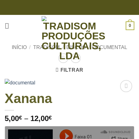
Skip
to
content
0
INÍCIO
/
TRADISOM
/
DISCOS
/
DOCUMENTAL
FILTRAR
Xanana
Price
5,00
–
12,00
€
€
range:
5,00€