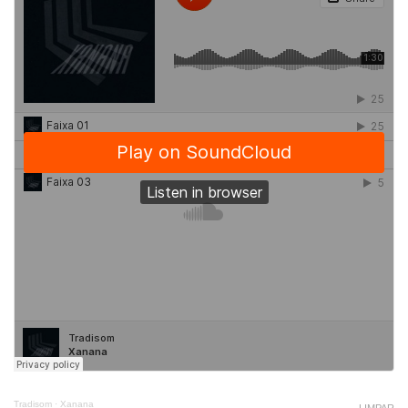
through
12,00€
Tradisom
·
Xanana
LIMPAR