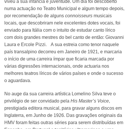
viveu a sua infância e juventude. Um dia foi descoberto
numa actuação no Teatro Municipal e algum tempo depois,
por recomendação de alguns
connoisseurs
musicais
locais, que descobriram nele excelentes dotes vocais, foi
enviado para Itália com o intuito de estudar canto lírico
com dois grandes mestres do bel canto de então: Giovanni
Laura e Ercole Pizzi. A sua estreia como tenor naquele
país transalpino decorreu em Janeiro de 1921, e marcaria
o início de uma carreira ímpar que ficaria marcada por
várias digressões internacionais, onde actuaria nos
melhores teatros líricos de vários países e onde o sucesso
o aguardava.
No auge da sua carreira artística Lomelino Silva teve o
privilégio de ser convidado pela
His Master’s Voice
,
prestigiada editora musical, para gravar alguns discos em
Inglaterra, em Junho de 1926. Das gravações originais da
HMV foram feitas outras séries para serem distribuídas em