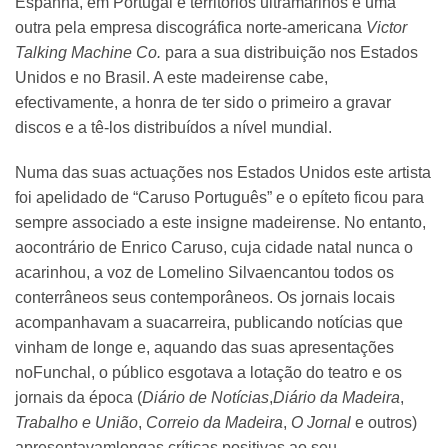
Espanha, em Portugal e territórios ultramarinos e uma
outra pela empresa discográfica norte-americana
Victor
Talking Machine Co.
para a sua distribuição nos Estados
Unidos e no Brasil. A este madeirense cabe,
efectivamente, a honra de ter sido o primeiro a gravar
discos e a tê-los distribuídos a nível mundial.
Numa das suas actuações nos Estados Unidos este artista
foi apelidado de “Caruso Português” e o epíteto ficou para
sempre associado a este insigne madeirense. No entanto,
aocontrário de Enrico Caruso, cuja cidade natal nunca o
acarinhou, a voz de Lomelino Silvaencantou todos os
conterrâneos seus contemporâneos. Os jornais locais
acompanhavam a suacarreira, publicando notícias que
vinham de longe e, aquando das suas apresentações
noFunchal, o público esgotava a lotação do teatro e os
jornais da época (
Diário de Notícias
,
Diário da Madeira
,
Trabalho e União
,
Correio da Madeira
,
O Jornal
e outros)
apresentavamlongas críticas positivas ao seu