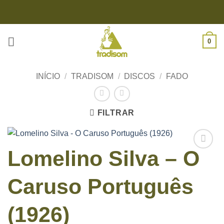
Skip
to
content
0
INÍCIO
/
TRADISOM
/
DISCOS
/
FADO
FILTRAR
Lomelino Silva – O
Caruso Português
(1926)