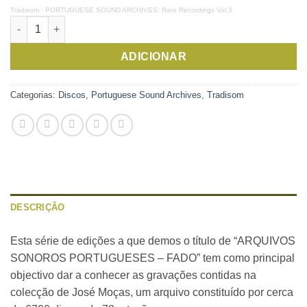
Tradisom
·
PORTUGUESE SOUND ARCHIVES: Rare Recordings Vol.3
Quantidade de Gravações Raras 3
ADICIONAR
Categorias:
Discos
,
Portuguese Sound Archives
,
Tradisom
DESCRIÇÃO
Esta série de edições a que demos o título de “ARQUIVOS
SONOROS PORTUGUESES – FADO” tem como principal
objectivo dar a conhecer as gravações contidas na
colecção de José Moças, um arquivo constituído por cerca