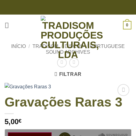
Skip
to
content
0
INÍCIO
/
TRADISOM
/
DISCOS
/
PORTUGUESE
SOUND ARCHIVES
FILTRAR
Gravações Raras 3
5,00
€