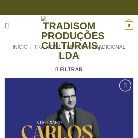
Skip
to
content
0
INÍCIO
/
TRADISOM
/
LIVROS
/
TRADICIONAL
FILTRAR