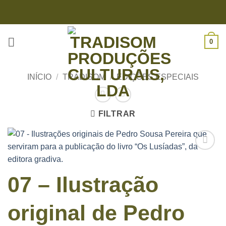
Skip
to
content
0
INÍCIO
/
TRADISOM
/
EDIÇÕES ESPECIAIS
FILTRAR
07 – Ilustração
original de Pedro