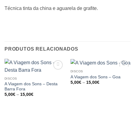
Técnica tinta da china e aguarela de grafite.
PRODUTOS RELACIONADOS
DISCOS
A Viagem dos Sons – Goa
DISCOS
Price
5,00
€
–
15,00
€
A Viagem dos Sons – Desta
range:
Barra Fora
5,00€
through
Price
5,00
€
–
15,00
€
15,00€
range:
5,00€
through
15,00€