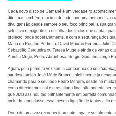
Cada novo disco de Camané é um verdadeiro acontecimento a
dito, mas também, e acima de tudo, por uma perspectiva cult
divulgar são desde sempre o seu foco principal, a sua gran
selectivo e exigente na escolha dos textos que canta, qu
projecto, onde soberanamente, e com a segurança dos gran
Maria do Rosário Pedreira, David Mourão Ferreira, Julio
Sebastião Cerqueira ou Teresa Muge e ainda de várias out
Amélia Muge, Pedro Abrunhosa, Sérgio Godinho, Jorge Pa
Agora, pela primeira vez sem a companhia do seu “
compag
saudoso amigo José Mário Branco, infelizmente já desapa
chamando para o seu lado Pedro Moreira, desde há muito 
como director musical e o resultado final não poderia ser 
que JMB assinou tão brilhantemente em perfeita comunhão 
incluído, apelidasse essa mesma ligação de tantos a fio de
Dono de uma voz reconhecidamente impar e vocalmente perf