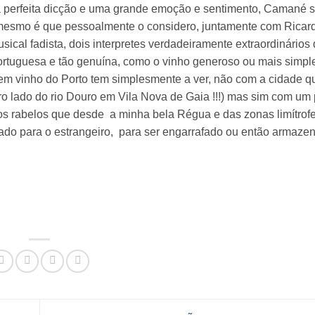
perfeita dicção e uma grande emoção e sentimento, Camané 
 mesmo é que pessoalmente o considero, juntamente com Ricard
ical fadista, dois interpretes verdadeiramente extraordinários
 portuguesa e tão genuína, como o vinho generoso ou mais simp
rem vinho do Porto tem simplesmente a ver, não com a cidade 
tro lado do rio Douro em Vila Nova de Gaia !!!) mas sim com u
os rabelos que desde
a minha bela Régua e das zonas limítrofe
ado para o estrangeiro,
para ser engarrafado ou então armaze