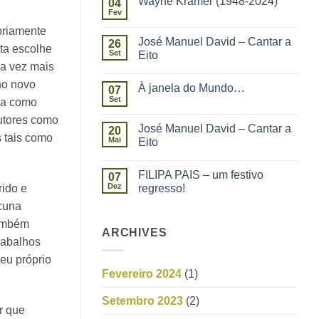
Wayne Kramer (1948-2024)
04
Fev
priamente
José Manuel David – Cantar a
26
sta escolhe
Set
Eito
da vez mais
no novo
À janela do Mundo…
07
Set
rea como
utores como
José Manuel David – Cantar a
20
s tais como
Mai
Eito
FILIPA PAIS – um festivo
07
Dez
ido e
regresso!
cuna
também
ARCHIVES
trabalhos
eu próprio
Fevereiro 2024
(1)
Setembro 2023
(2)
r que