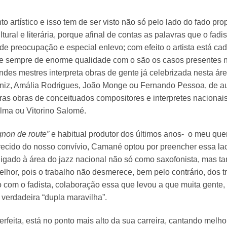
rtístico e isso tem de ser visto não só pelo lado do fado pro
ural e literária, porque afinal de contas as palavras que o fadi
de preocupação e especial enlevo; com efeito o artista está ca
ase sempre de enorme qualidade com o são os casos presentes 
des mestres interpreta obras de gente já celebrizada nesta á
 Diniz, Amália Rodrigues, João Monge ou Fernando Pessoa, de a
ras obras de conceituados compositores e interpretes nacionai
lma ou Vitorino Salomé.
non de route”
e habitual produtor dos últimos anos-
o meu quer
recido do nosso convívio, Camané optou por preencher essa la
ligado à área do jazz nacional não só como saxofonista, mas 
melhor, pois o trabalho não desmerece, bem pelo contrário, dos 
com o fadista, colaboração essa que levou a que muita gente, 
 verdadeira “dupla maravilha”.
eita, está no ponto mais alto da sua carreira, cantando melho