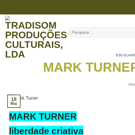
Skip
to
content
Pesquisar
por:
ESCOLHAS
MARK TURNER –
PO
18
Mai
MARK TURNER
liberdade criativa