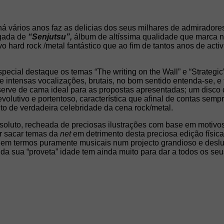
há vários anos faz as delicias dos seus milhares de admirador
egada de
“Senjutsu”,
álbum de altíssima qualidade que marca 
hard rock /metal fantástico que ao fim de tantos anos de activi
ecial destaque os temas “The writing on the Wall” e “Strategi
 intensas vocalizações, brutais, no bom sentido entenda-se, e 
serve de cama ideal para as propostas apresentadas; um disco
evolutivo e portentoso, característica que afinal de contas sem
to de verdadeira celebridade da cena rock/metal.
oluto, recheada de preciosas ilustrações com base em motivos
or sacar temas da
net
em detrimento desta preciosa edição físic
r em termos puramente musicais num projecto grandioso e des
da sua “proveta” idade tem ainda muito para dar a todos os se