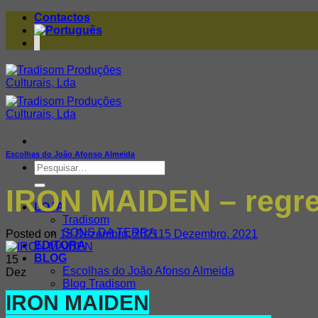
Skip
Contactos
to
content
Escolhas do João Afonso Almeida
Pesquisar
por:
IRON MAIDEN – regre
LOJA
Tradisom
SONS DA TERRA
Posted on
15 Dezembro, 2021
15 Dezembro, 2021
EDITORA
BLOG
15
Escolhas do João Afonso Almeida
Dez
Blog Tradisom
IRON MAIDEN
Iniciar sessão