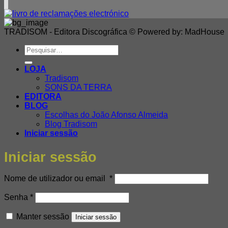
TRADISOM - Editora Discográfica © Powered by: MadHouse
Pesquisar
por:
LOJA
Tradisom
SONS DA TERRA
EDITORA
BLOG
Escolhas do João Afonso Almeida
Blog Tradisom
Iniciar sessão
Iniciar sessão
Obrigatório
Nome de utilizador ou email
*
Obrigatório
Senha
*
Manter sessão
Iniciar sessão