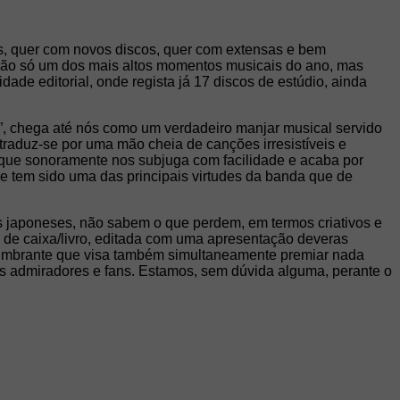
es, quer com novos discos, quer com extensas e bem
não só um dos mais altos momentos musicais do ano, mas
dade editorial, onde regista já 17 discos de estúdio, ainda
c”, chega até nós como um verdadeiro manjar musical servido
traduz-se por uma mão cheia de canções irresistíveis e
 que sonoramente nos subjuga com facilidade e acaba por
pre tem sido uma das principais virtudes da banda que de
 japoneses, não sabem o que perdem, em termos criativos e
a de caixa/livro, editada com uma apresentação deveras
lumbrante que visa também simultaneamente premiar nada
us admiradores e fans. Estamos, sem dúvida alguma, perante o