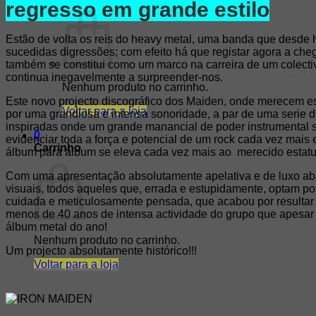
regresso em grande estilo
Carrinho /
0,00
€
0
Estão de volta os reis do heavy metal, uma banda que desde 
sucedidas digressões; com efeito há que registar agora a ch
também se constitui como um marco na carreira de um colectivo 
continua inegavelmente a surpreender-nos.
Nenhum produto no carrinho.
Este novo projecto discográfico dos Maiden, onde merecem esp
Voltar para a loja
por uma grandiosa e intensa sonoridade, a par de uma serie de
inspiradas onde um grande manancial de poder instrumental 
0
evidenciar toda a força e potencial de um rock cada vez mais 
Carrinho
álbum para álbum se eleva cada vez mais ao
merecido estatu
Com uma apresentação absolutamente apelativa e de luxo abs
visuais, todos aqueles que, errada e estupidamente, optam p
cuidada e meticulosamente pensada, que acabou por resulta
menos de 40 anos de intensa actividade do grupo que apesar 
álbum metal do ano!
Nenhum produto no carrinho.
Um projecto absolutamente histórico!!!
Voltar para a loja