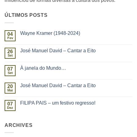
influenciou de formas diversas a cultura dos povos.
ÚLTIMOS POSTS
Wayne Kramer (1948-2024)
04
Fev
José Manuel David – Cantar a Eito
26
Set
À janela do Mundo…
07
Set
José Manuel David – Cantar a Eito
20
Mai
FILIPA PAIS – um festivo regresso!
07
Dez
ARCHIVES