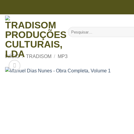
Skip
to
content
Pesquisar
por:
INÍCIO
/
TRADISOM
/
MP3