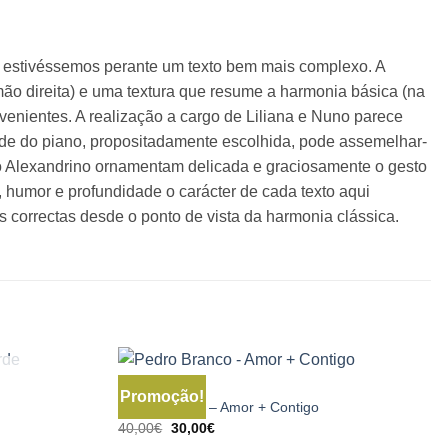
se estivéssemos perante um texto bem mais complexo. A
mão direita) e uma textura que resume a harmonia básica (na
venientes. A realização a cargo de Liliana e Nuno parece
ade do piano, propositadamente escolhida, pode assemelhar-
no Alexandrino ornamentam delicada e graciosamente o gesto
 humor e profundidade o carácter de cada texto aqui
 correctas desde o ponto de vista da harmonia clássica.
DISCOS
Promoção!
Pedro Branco – Amor + Contigo
O
O
40,00
€
30,00
€
preço
preço