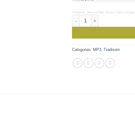
Tradisom
·
Manuel Dias Nunes: Obra Completa
Quantidade de Manuel Dias Nu
Categorias:
MP3
,
Tradisom