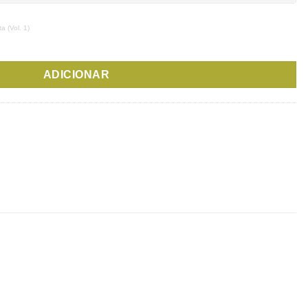
 (Vol. 1)
nes - Obra Completa, Volume 1
ADICIONAR