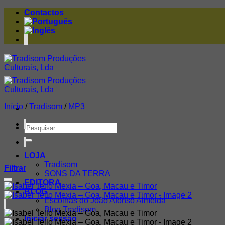
Skip
Contactos
to
content
Início
/
Tradisom
/
MP3
Pesquisar
por:
LOJA
Tradisom
Filtrar
SONS DA TERRA
EDITORA
BLOG
Escolhas do João Afonso Almeida
Blog Tradisom
Iniciar sessão