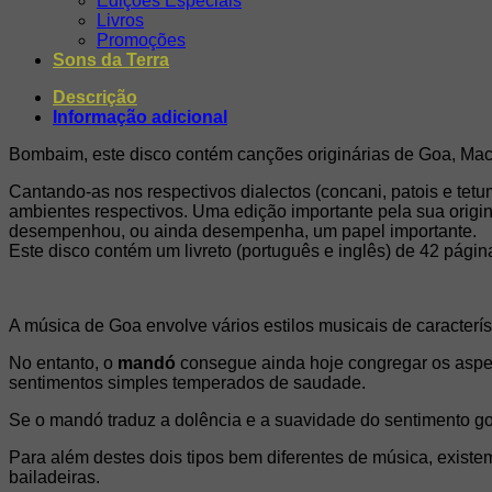
Edições Especiais
Livros
Promoções
Sons da Terra
Descrição
Informação adicional
Bombaim, este disco contém canções originárias de Goa, Mac
Cantando-as nos respectivos dialectos (concani, patois e tetu
ambientes respectivos. Uma edição importante pela sua origin
desempenhou, ou ainda desempenha, um papel importante.
Este disco contém um livreto (português e inglês) de 42 págin
A música de Goa envolve vários estilos musicais de característ
No entanto, o
mandó
consegue ainda hoje congregar os aspect
sentimentos simples temperados de saudade.
Se o mandó traduz a dolência e a suavidade do sentimento g
Para além destes dois tipos bem diferentes de música, existe
bailadeiras.