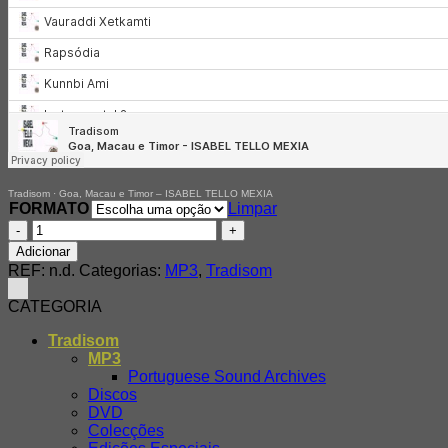
Tradisom
·
Goa, Macau e Timor – ISABEL TELLO MEXIA
FORMATO
Limpar
Quantidade
de
Adicionar
Isabel
REF:
n.d.
Categorias:
MP3
,
Tradisom
Tello
Mexia
CATEGORIA
–
Goa,
Tradisom
Macau
MP3
e
Portuguese Sound Archives
Timor
Discos
DVD
Colecções