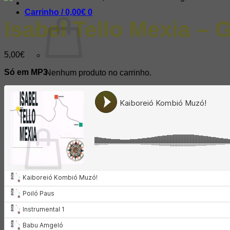
Carrinho /
0,00
€
0
Isabel Tello Mexia –
5,00
€
Só em MP3
Nenhum produto no carrinho.
Voltar para a loja
0
Carrinho
Nenhum produto no carrinho.
Voltar para a loja