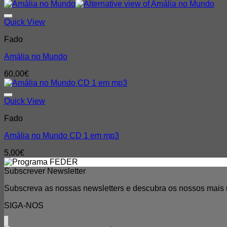
Quick View
Fado
Amália no Mundo
60,00
€
Quick View
Fado
Amália no Mundo CD 1 em mp3
5,00
€
Subscrever Newsletter
Subscreva as nossas newsletters e descubra os nossos mais r
SIGA-NOS