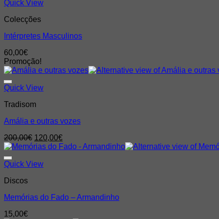
Quick View
Colecções
Intérpretes Masculinos
60,00
€
Promoção!
Quick View
Tradisom
Amália e outras vozes
O
O
200,00
€
120,00
€
preço
preço
original
atual
era:
é:
Quick View
200,00€.
120,00€.
Discos
Memórias do Fado – Armandinho
15,00
€