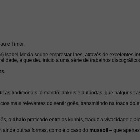
au e Timor.
m) Isabel Mexia soube emprestar-lhes, através de excelentes in
alidade, e que deu início a uma série de trabalhos discográfi
as.
icas tradicionais: o mandó, daknis e dulpodas, que nalguns caso
os mais relevantes do sentir goês, transmitindo na toada dole
oês, o
dhalo
praticado entre os kunbis, traduz a vivacidade e al
m ainda outras formas, como é o caso do
mussoll
– que apenas 