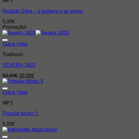
MP3
Ricardo Silva – a guitarra e as violas
5,00
€
Promoção!
Quick View
Tradisom
SEVERA 1820
O
O
60,00
€
30,00
€
preço
preço
original
atual
era:
é:
Quick View
60,00€.
30,00€.
MP3
Popular Music 5
5,00
€