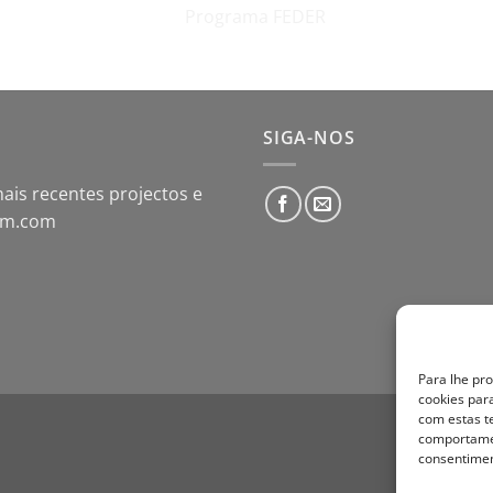
SIGA-NOS
ais recentes projectos e
som.com
Para lhe pr
cookies par
com estas t
comportamen
consentimen