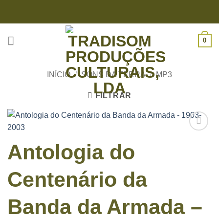
Skip
to
content
0
INÍCIO
/
SONS DA TERRA
/
MP3
FILTRAR
Antologia do
Centenário da
Banda da Armada –